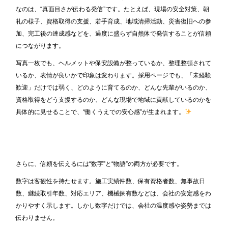
なのは、“真面目さが伝わる発信”です。たとえば、現場の安全対策、朝
礼の様子、資格取得の支援、若手育成、地域清掃活動、災害復旧への参
加、完工後の達成感などを、過度に盛らず自然体で発信することが信頼
につながります。
写真一枚でも、ヘルメットや保安設備が整っているか、整理整頓されて
いるか、表情が良いかで印象は変わります。採用ページでも、「未経験
歓迎」だけでは弱く、どのように育てるのか、どんな先輩がいるのか、
資格取得をどう支援するのか、どんな現場で地域に貢献しているのかを
具体的に見せることで、“働くうえでの安心感”が生まれます。
さらに、信頼を伝えるには“数字”と“物語”の両方が必要です。
数字は客観性を持たせます。施工実績件数、保有資格者数、無事故日
数、継続取引年数、対応エリア、機械保有数などは、会社の安定感をわ
かりやすく示します。しかし数字だけでは、会社の温度感や姿勢までは
伝わりません。