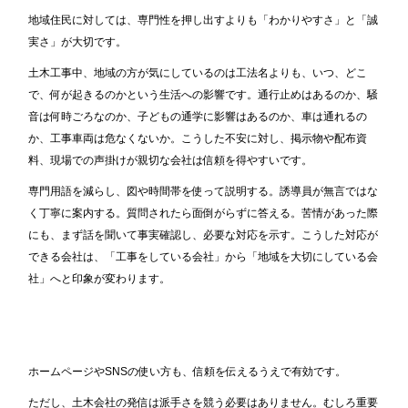
地域住民に対しては、専門性を押し出すよりも「わかりやすさ」と「誠
実さ」が大切です。
土木工事中、地域の方が気にしているのは工法名よりも、いつ、どこ
で、何が起きるのかという生活への影響です。通行止めはあるのか、騒
音は何時ごろなのか、子どもの通学に影響はあるのか、車は通れるの
か、工事車両は危なくないか。こうした不安に対し、掲示物や配布資
料、現場での声掛けが親切な会社は信頼を得やすいです。
専門用語を減らし、図や時間帯を使って説明する。誘導員が無言ではな
く丁寧に案内する。質問されたら面倒がらずに答える。苦情があった際
にも、まず話を聞いて事実確認し、必要な対応を示す。こうした対応が
できる会社は、「工事をしている会社」から「地域を大切にしている会
社」へと印象が変わります。
ホームページやSNSの使い方も、信頼を伝えるうえで有効です。
ただし、土木会社の発信は派手さを競う必要はありません。むしろ重要