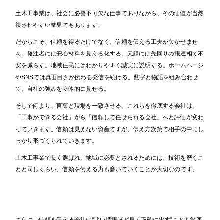
土木工事業は、社会に必要不可欠な仕事でありながら、その価値が当然
視されやすい業界でもあります。
だからこそ、信頼を得るだけでなく、信頼を伝える工夫が欠かせませ
ん。発注者には安心材料を見える化する。元請には先回りの報連相で不
安を減らす。地域住民にはわかりやすく誠実に説明する。ホームページ
やSNSでは真面目さが伝わる発信を続ける。数字と物語を組み合わせ
て、自社の強みを立体的に見せる。
そして何より、言葉と現場を一致させる。これらを徹底する会社は、
「工事ができる会社」から「信頼して任せられる会社」へと評価が変わ
っていきます。信頼は見えない資産ですが、伝え方次第で相手の中にし
っかり形づくられていきます。
土木工事業で長く選ばれ、地域に必要とされるためには、技術を磨くこ
とと同じくらい、信頼を伝える力も磨いていくことが大切なのです。
さらに、信頼を伝える会社は“悪い情報ほど早く正確に出す”ことも徹底