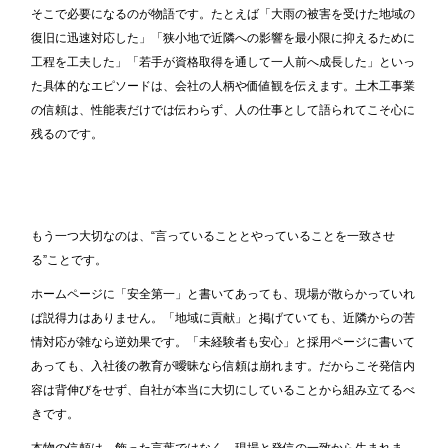
そこで必要になるのが物語です。たとえば「大雨の被害を受けた地域の
復旧に迅速対応した」「狭小地で近隣への影響を最小限に抑えるために
工程を工夫した」「若手が資格取得を通して一人前へ成長した」といっ
た具体的なエピソードは、会社の人柄や価値観を伝えます。土木工事業
の信頼は、性能表だけでは伝わらず、人の仕事として語られてこそ心に
残るのです。
もう一つ大切なのは、“言っていることとやっていることを一致させ
る”ことです。
ホームページに「安全第一」と書いてあっても、現場が散らかっていれ
ば説得力はありません。「地域に貢献」と掲げていても、近隣からの苦
情対応が雑なら逆効果です。「未経験者も安心」と採用ページに書いて
あっても、入社後の教育が曖昧なら信頼は崩れます。だからこそ発信内
容は背伸びをせず、自社が本当に大切にしていることから組み立てるべ
きです。
本物の信頼は、飾った言葉ではなく、現場と発信の一致から生まれま