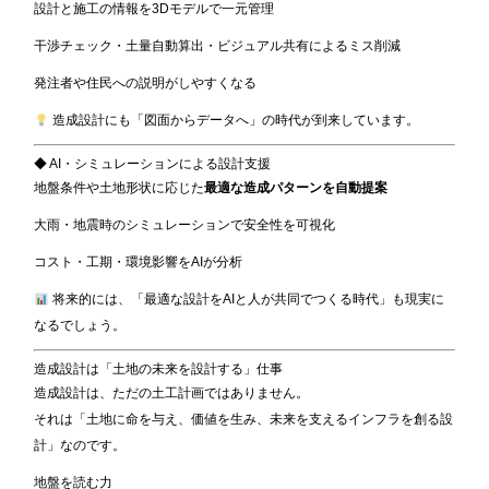
設計と施工の情報を3Dモデルで一元管理
干渉チェック・土量自動算出・ビジュアル共有によるミス削減
発注者や住民への説明がしやすくなる
造成設計にも「図面からデータへ」の時代が到来しています。
◆ AI・シミュレーションによる設計支援
地盤条件や土地形状に応じた
最適な造成パターンを自動提案
大雨・地震時のシミュレーションで安全性を可視化
コスト・工期・環境影響をAIが分析
将来的には、「最適な設計をAIと人が共同でつくる時代」も現実に
なるでしょう。
造成設計は「土地の未来を設計する」仕事
造成設計は、ただの土工計画ではありません。
それは「土地に命を与え、価値を生み、未来を支えるインフラを創る設
計」なのです。
地盤を読む力