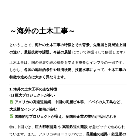
～海外の土木工事～
ということで、
海外の土木工事の特徴とその背景、先進国と発展途上国
の違い、最新技術や課題、今後の展望
について深掘りして解説します♪
土木工事は、国の発展や経済成長を支える重要なインフラの一部です。
しかし、
各国の地理的条件や経済状況、技術水準によって、土木工事の
特徴や進め方は大きく異なります。
1. 海外の土木工事の主な特徴
(1) 巨大プロジェクトが多い
アメリカの高速道路網、中国の高層ビル群、ドバイの人工島など、
大規模なインフラ整備が進む
国際的なプロジェクトが増え、多国籍企業の技術が活用される
特に中国では、
巨大都市開発
や
高速鉄道の建設
が急ピッチで進められ
ています。また、アメリカやヨーロッパでは、
長距離の道路・鉄道網の