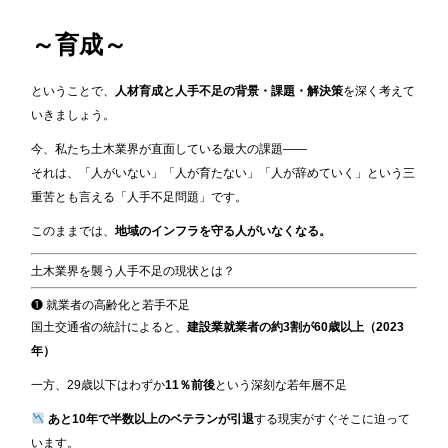
～育成～
ということで、
人材育成と人手不足の背景・課題・解決策
を深く考えて
いきましょう。
今、私たち土木業界が直面している最大の課題――
それは、「人がいない」「人が育たない」「人が辞めていく」という三
重苦とも言える「人手不足問題」です。
このままでは、
地域のインフラを守る人がいなくなる。
土木業界を襲う人手不足の現状とは？
❶ 就業者の高齢化と若手不足
国土交通省の統計によると、
建設業就業者の約3割が60歳以上（2023
年）
一方、29歳以下はわずか
11％前後
という深刻な若年層不足
あと10年で半数以上のベテランが引退
する現実がすぐそこに迫って
います。