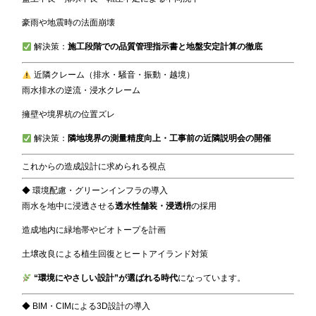
豪雨や地震時の法面崩壊
解決策：
施工段階での品質管理指示書と地盤安定計算の徹底
近隣クレーム（排水・騒音・振動・越境）
雨水排水の逆流・浸水クレーム
擁壁や境界杭の位置ズレ
解決策：
隣地境界の測量精度向上・工事前の近隣説明会の開催
これからの造成設計に求められる視点
◆ 環境配慮・グリーンインフラの導入
雨水を地中に浸透させる
透水性舗装・浸透枡
の採用
造成地内に緑地帯やビオトープを計画
土壌改良による植生回復とヒートアイランド対策
“環境にやさしい設計”が選ばれる時代
になっています。
◆ BIM・CIMによる3D設計の導入