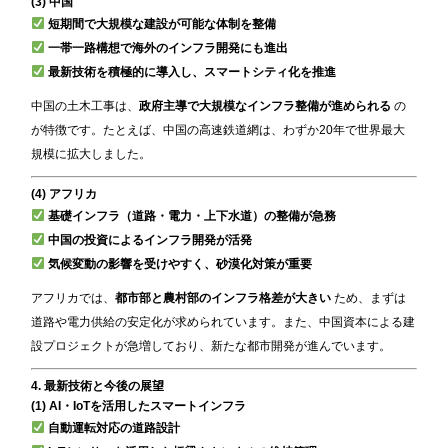
(3) 中国
短期間で大規模な建設が可能な体制を整備
一帯一路構想で海外のインフラ開発にも進出
最新技術を積極的に導入し、スマートシティ化を推進
中国の土木工事は、
政府主導で大規模なインフラ整備が進められる
の
が特徴です。たとえば、中国の高速鉄道網は、わずか20年で世界最大
規模に拡大しました。
(4) アフリカ
基礎インフラ（道路・電力・上下水道）の整備が急務
中国の投資によるインフラ開発が活発
気候変動の影響を受けやすく、砂漠化対策が重要
アフリカでは、
都市部と農村部のインフラ格差が大きい
ため、まずは
道路や電力供給の安定化が求められています。また、中国資本による建
設プロジェクトが急増しており、新たな都市開発が進んでいます。
4. 最新技術と今後の展望
(1) AI・IoTを活用したスマートインフラ
自動運転対応の道路設計