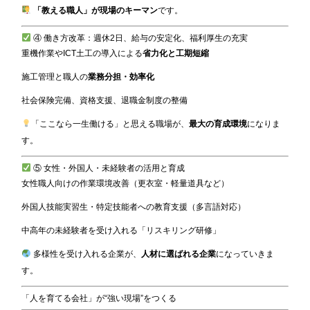
「教える職人」が現場のキーマン
です。
④ 働き方改革：週休2日、給与の安定化、福利厚生の充実
重機作業やICT土工の導入による
省力化と工期短縮
施工管理と職人の
業務分担・効率化
社会保険完備、資格支援、退職金制度の整備
「ここなら一生働ける」と思える職場が、
最大の育成環境
になりま
す。
⑤ 女性・外国人・未経験者の活用と育成
女性職人向けの作業環境改善（更衣室・軽量道具など）
外国人技能実習生・特定技能者への教育支援（多言語対応）
中高年の未経験者を受け入れる「リスキリング研修」
多様性を受け入れる企業が、
人材に選ばれる企業
になっていきま
す。
「人を育てる会社」が“強い現場”をつくる