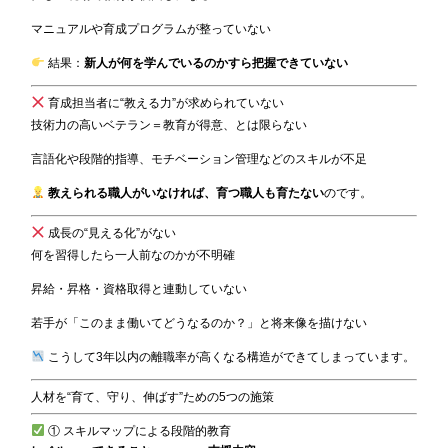
マニュアルや育成プログラムが整っていない
結果：
新人が何を学んでいるのかすら把握できていない
育成担当者に“教える力”が求められていない
技術力の高いベテラン＝教育が得意、とは限らない
言語化や段階的指導、モチベーション管理などのスキルが不足
教えられる職人がいなければ、育つ職人も育たない
のです。
成長の“見える化”がない
何を習得したら一人前なのかが不明確
昇給・昇格・資格取得と連動していない
若手が「このまま働いてどうなるのか？」と将来像を描けない
こうして3年以内の離職率が高くなる構造ができてしまっています。
人材を“育て、守り、伸ばす”ための5つの施策
① スキルマップによる段階的教育