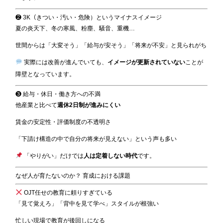
❷ 3K（きつい・汚い・危険）というマイナスイメージ
夏の炎天下、冬の寒風、粉塵、騒音、重機…
世間からは「大変そう」「給与が安そう」「将来が不安」と見られがち
実際には改善が進んでいても、
イメージが更新されていない
ことが
障壁となっています。
❸ 給与・休日・働き方への不満
他産業と比べて
週休2日制が進みにくい
賃金の安定性・評価制度の不透明さ
「下請け構造の中で自分の将来が見えない」という声も多い
「やりがい」だけでは
人は定着しない時代
です。
なぜ人が育たないのか？ 育成における課題
OJT任せの教育に頼りすぎている
「見て覚えろ」「背中を見て学べ」スタイルが根強い
忙しい現場で教育が後回しになる