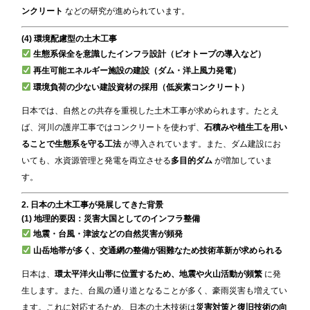
ンクリート
などの研究が進められています。
(4) 環境配慮型の土木工事
生態系保全を意識したインフラ設計（ビオトープの導入など）
再生可能エネルギー施設の建設（ダム・洋上風力発電）
環境負荷の少ない建設資材の採用（低炭素コンクリート）
日本では、自然との共存を重視した土木工事が求められます。たとえ
ば、河川の護岸工事ではコンクリートを使わず、
石積みや植生工を用い
ることで生態系を守る工法
が導入されています。また、ダム建設にお
いても、水資源管理と発電を両立させる
多目的ダム
が増加していま
す。
2. 日本の土木工事が発展してきた背景
(1) 地理的要因：災害大国としてのインフラ整備
地震・台風・津波などの自然災害が頻発
山岳地帯が多く、交通網の整備が困難なため技術革新が求められる
日本は、
環太平洋火山帯に位置するため、地震や火山活動が頻繁
に発
生します。また、台風の通り道となることが多く、豪雨災害も増えてい
ます。これに対応するため、日本の土木技術は
災害対策と復旧技術の向