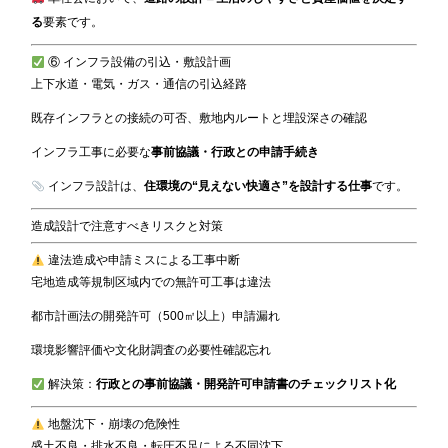
る
要素です。
⑥ インフラ設備の引込・敷設計画
上下水道・電気・ガス・通信の引込経路
既存インフラとの接続の可否、敷地内ルートと埋設深さの確認
インフラ工事に必要な
事前協議・行政との申請手続き
インフラ設計は、
住環境の“見えない快適さ”を設計する仕事
です。
造成設計で注意すべきリスクと対策
違法造成や申請ミスによる工事中断
宅地造成等規制区域内での無許可工事は違法
都市計画法の開発許可（500㎡以上）申請漏れ
環境影響評価や文化財調査の必要性確認忘れ
解決策：
行政との事前協議・開発許可申請書のチェックリスト化
地盤沈下・崩壊の危険性
盛土不良・排水不良・転圧不足による不同沈下