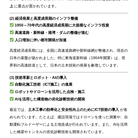
上
に重点が置かれています。
(2) 経済発展と高度成長期のインフラ整備
1950～70年代の高度経済成長期に大規模なインフラ投資
高速道路・新幹線・港湾・ダムの整備が進む
人口増加に伴い都市開発が加速
高度経済成長期には、全国に高速道路網や新幹線網が整備され、現在の
日本の基盤が築かれました。特に東海道新幹線（1964年開業）は、世
界初の高速鉄道として、日本の土木技術の発展を象徴しています。
(3) 技術革新とロボット・AIの導入
自動化施工技術（ICT施工）の進展
ロボットやドローンを活用した点検・施工
AIを活用した構造物の劣化診断技術の開発
最近では、
土木工事の効率化と安全性向上のためにICT技術の導入
が進
められています。たとえば、建設現場ではドローンを使った測量や、自
動運転ブルドーザーによる土地造成が行われています。また、AIを活用
した橋梁やトンネルの劣化診断技術も開発されています。