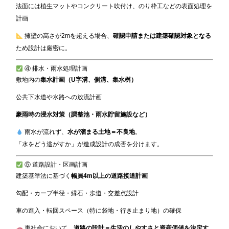
法面には植生マットやコンクリート吹付け、のり枠工などの表面処理を
計画
擁壁の高さが2mを超える場合、
確認申請または建築確認対象となる
ため設計は厳密に。
④ 排水・雨水処理計画
敷地内の
集水計画（U字溝、側溝、集水桝）
公共下水道や水路への放流計画
豪雨時の浸水対策（調整池・雨水貯留施設など）
雨水が流れず、
水が溜まる土地＝不良地
。
「水をどう逃がすか」が造成設計の成否を分けます。
⑤ 道路設計・区画計画
建築基準法に基づく
幅員4m以上の道路接道計画
勾配・カーブ半径・縁石・歩道・交差点設計
車の進入・転回スペース（特に袋地・行き止まり地）の確保
車社会において、
道路の設計＝生活のしやすさと資産価値を決定す