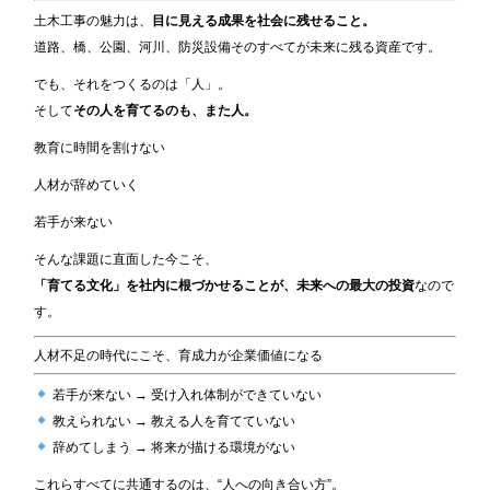
土木工事の魅力は、
目に見える成果を社会に残せること。
道路、橋、公園、河川、防災設備そのすべてが未来に残る資産です。
でも、それをつくるのは「人」。
そして
その人を育てるのも、また人。
教育に時間を割けない
人材が辞めていく
若手が来ない
そんな課題に直面した今こそ、
「育てる文化」を社内に根づかせることが、未来への最大の投資
なので
す。
人材不足の時代にこそ、育成力が企業価値になる
若手が来ない → 受け入れ体制ができていない
教えられない → 教える人を育てていない
辞めてしまう → 将来が描ける環境がない
これらすべてに共通するのは、“人への向き合い方”。