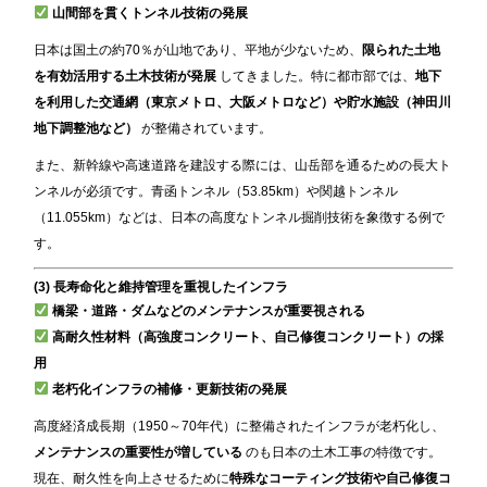
山間部を貫くトンネル技術の発展
日本は国土の約70％が山地であり、平地が少ないため、
限られた土地
を有効活用する土木技術が発展
してきました。特に都市部では、
地下
を利用した交通網（東京メトロ、大阪メトロなど）や貯水施設（神田川
地下調整池など）
が整備されています。
また、新幹線や高速道路を建設する際には、山岳部を通るための長大ト
ンネルが必須です。青函トンネル（53.85km）や関越トンネル
（11.055km）などは、日本の高度なトンネル掘削技術を象徴する例で
す。
(3) 長寿命化と維持管理を重視したインフラ
橋梁・道路・ダムなどのメンテナンスが重要視される
高耐久性材料（高強度コンクリート、自己修復コンクリート）の採
用
老朽化インフラの補修・更新技術の発展
高度経済成長期（1950～70年代）に整備されたインフラが老朽化し、
メンテナンスの重要性が増している
のも日本の土木工事の特徴です。
現在、耐久性を向上させるために
特殊なコーティング技術や自己修復コ