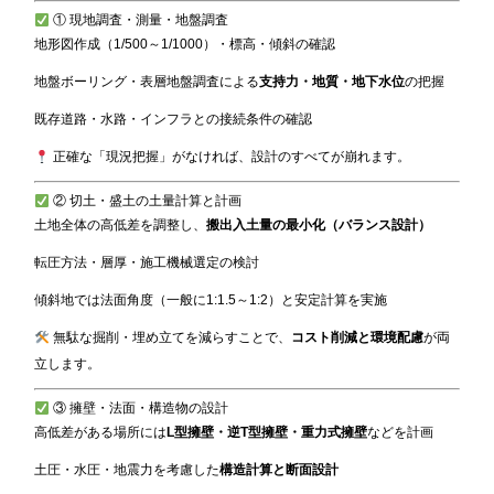
① 現地調査・測量・地盤調査
地形図作成（1/500～1/1000）・標高・傾斜の確認
地盤ボーリング・表層地盤調査による
支持力・地質・地下水位
の把握
既存道路・水路・インフラとの接続条件の確認
正確な「現況把握」がなければ、設計のすべてが崩れます。
② 切土・盛土の土量計算と計画
土地全体の高低差を調整し、
搬出入土量の最小化（バランス設計）
転圧方法・層厚・施工機械選定の検討
傾斜地では法面角度（一般に1:1.5～1:2）と安定計算を実施
無駄な掘削・埋め立てを減らすことで、
コスト削減と環境配慮
が両
立します。
③ 擁壁・法面・構造物の設計
高低差がある場所には
L型擁壁・逆T型擁壁・重力式擁壁
などを計画
土圧・水圧・地震力を考慮した
構造計算と断面設計