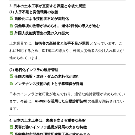
3. 日本の土木工事が直面する課題と今後の展望
(1) 人手不足と労働環境の改善
高齢化による技術者不足が深刻化
労働環境の改善が求められ、週休2日制の導入が進む
外国人技能実習生の受け入れ拡大
土木業界では、
技術者の高齢化と若手不足が課題
となっています。こ
れに対応するため、ICT施工の導入や、外国人労働者の受け入れ拡大が
進められています。
(2) 老朽化インフラの維持管理
全国の橋梁・道路・ダムの老朽化が進む
メンテナンス技術の向上と予算確保が課題
日本のインフラは老朽化が進んでおり、適切な維持管理が求められてい
ます。今後は、
AIやIoTを活用した自動診断技術
の発展が期待されてい
ます。
4. 日本の土木工事は、未来を支える重要な基盤
災害に強いインフラ整備が発展の大きな特徴
高密度都市開発や環境配慮型工事が求められる