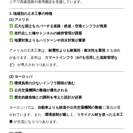
ジアで高速道路や港湾建設を支援しています。
3. 地域別の土木工事の特徴
(1) アメリカ
広大な国土をカバーする道路・鉄道・空港インフラが発展
老朽化した橋やトンネルの維持管理が課題
地震対策よりもハリケーンや洪水対策が重要
アメリカの土木工事は、
耐震性よりも耐風性・耐水性を重視
する傾向
があります。近年は、
スマートインフラ（IoTを活用した道路管理な
ど）
が導入されつつあります。
(2) ヨーロッパ
環境負荷の少ないインフラ開発が進む
公共交通機関の整備が優先される
歴史的建造物との調和を考えた設計が必要
ヨーロッパでは、
自動車よりも鉄道や公共交通機関の整備
に重点が置
かれています。また、
環境規制が厳しく、リサイクル材を使った土木工
事
が主流になりつつあります。