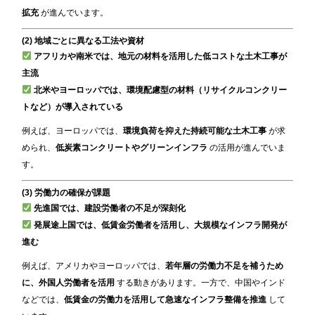
拡充
が進んでいます。
(2) 地域ごとに異なる工法や資材
アフリカや南米では、地元の材料を活用した低コストな土木工事が
主流
北米やヨーロッパでは、環境配慮型の材料（リサイクルコンクリー
トなど）が導入されている
例えば、ヨーロッパでは、
環境負荷を抑えた持続可能な土木工事
が求
められ、
低炭素コンクリートやグリーンインフラ
の活用が進んでいま
す。
(3) 労働力の確保が課題
先進国では、建設労働者の不足が深刻化
発展途上国では、低賃金労働者を活用し、大規模なインフラ開発が
進む
例えば、アメリカやヨーロッパでは、
若年層の労働力不足を補うため
に、外国人労働者を活用
する動きがあります。一方で、中国やインド
などでは、
低賃金の労働力を活用して急速なインフラ整備を推進
して