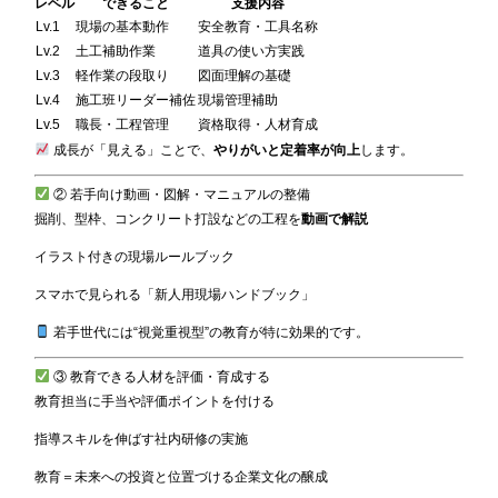
レベル
できること
支援内容
Lv.1
現場の基本動作
安全教育・工具名称
Lv.2
土工補助作業
道具の使い方実践
Lv.3
軽作業の段取り
図面理解の基礎
Lv.4
施工班リーダー補佐
現場管理補助
Lv.5
職長・工程管理
資格取得・人材育成
成長が「見える」ことで、
やりがいと定着率が向上
します。
② 若手向け動画・図解・マニュアルの整備
掘削、型枠、コンクリート打設などの工程を
動画で解説
イラスト付きの現場ルールブック
スマホで見られる「新人用現場ハンドブック」
若手世代には“視覚重視型”の教育が特に効果的です。
③ 教育できる人材を評価・育成する
教育担当に手当や評価ポイントを付ける
指導スキルを伸ばす社内研修の実施
教育＝未来への投資と位置づける企業文化の醸成