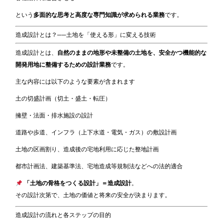
という
多面的な思考と高度な専門知識が求められる業務
です。
造成設計とは？──土地を「使える形」に変える技術
造成設計とは、
自然のままの地形や未整備の土地を、安全かつ機能的な
開発用地に整備するための設計業務
です。
主な内容には以下のような要素が含まれます
土の切盛計画（切土・盛土・転圧）
擁壁・法面・排水施設の設計
道路や歩道、インフラ（上下水道・電気・ガス）の敷設計画
土地の区画割り、造成後の宅地利用に応じた整地計画
都市計画法、建築基準法、宅地造成等規制法などへの法的適合
「土地の骨格をつくる設計」＝造成設計
。
その設計次第で、土地の価値と将来の安全が決まります。
造成設計の流れと各ステップの目的