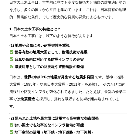
日本の土木工事は、世界的に見ても高度な技術力と独自の環境適応能力
を持ち、多くの国々から注目を集めています。これは、日本特有の地理
的・気候的な条件、そして歴史的な発展の背景によるものです。
1. 日本の土木工事の特徴とは？
日本の土木工事には、以下のような特徴があります。
(1) 地震や台風に強い耐災害性を重視
世界有数の地震大国として、耐震技術が発展
台風や豪雨に対応する防災インフラの充実
津波対策としての防波堤や避難施設の整備
日本は、
世界の約10％の地震が発生する地震多発国
です。阪神・淡路
大震災（1995年）や東日本大震災（2011年）を経験し、そのたびに耐
震設計や防災インフラが強化されてきました。たとえば、最新の橋梁工
事では
免震構造
を採用し、揺れを吸収する技術が組み込まれていま
す。
(2) 限られた土地を最大限に活用する高密度な都市開発
狭い国土でも効率的なインフラ整備が可能
地下空間の活用（地下鉄・地下道路・地下河川）