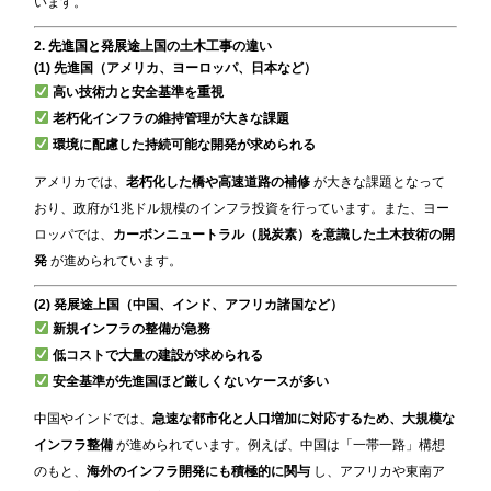
います。
2. 先進国と発展途上国の土木工事の違い
(1) 先進国（アメリカ、ヨーロッパ、日本など）
高い技術力と安全基準を重視
老朽化インフラの維持管理が大きな課題
環境に配慮した持続可能な開発が求められる
アメリカでは、
老朽化した橋や高速道路の補修
が大きな課題となって
おり、政府が1兆ドル規模のインフラ投資を行っています。また、ヨー
ロッパでは、
カーボンニュートラル（脱炭素）を意識した土木技術の開
発
が進められています。
(2) 発展途上国（中国、インド、アフリカ諸国など）
新規インフラの整備が急務
低コストで大量の建設が求められる
安全基準が先進国ほど厳しくないケースが多い
中国やインドでは、
急速な都市化と人口増加に対応するため、大規模な
インフラ整備
が進められています。例えば、中国は「一帯一路」構想
のもと、
海外のインフラ開発にも積極的に関与
し、アフリカや東南ア