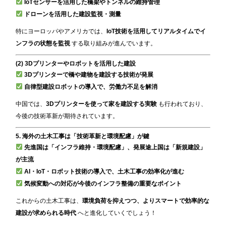
IoTセンサーを活用した橋梁やトンネルの維持管理
ドローンを活用した建設監視・測量
特にヨーロッパやアメリカでは、
IoT技術を活用してリアルタイムでイ
ンフラの状態を監視
する取り組みが進んでいます。
(2) 3Dプリンターやロボットを活用した建設
3Dプリンターで橋や建物を建設する技術が発展
自律型建設ロボットの導入で、労働力不足を解消
中国では、
3Dプリンターを使って家を建設する実験
も行われており、
今後の技術革新が期待されています。
5. 海外の土木工事は「技術革新と環境配慮」が鍵
先進国は「インフラ維持・環境配慮」、発展途上国は「新規建設」
が主流
AI・IoT・ロボット技術の導入で、土木工事の効率化が進む
気候変動への対応が今後のインフラ整備の重要なポイント
これからの土木工事は、
環境負荷を抑えつつ、よりスマートで効率的な
建設が求められる時代
へと進化していくでしょう！